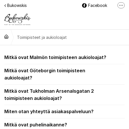
Siirry sisältöön
Bukowskis
Facebook
Lisä
Instagram
LinkedIn
Toimipisteet ja aukioloajat
Toimipisteet ja aukiol
Mitkä ovat Malmön toimipisteen aukioloajat?
Mitkä ovat Göteborgin toimipisteen
aukioloajat?
Mitkä ovat Tukholman Arsenalsgatan 2
toimipisteen aukioloajat?
Miten otan yhteyttä asiakaspalveluun?
Mitkä ovat puhelinaikanne?